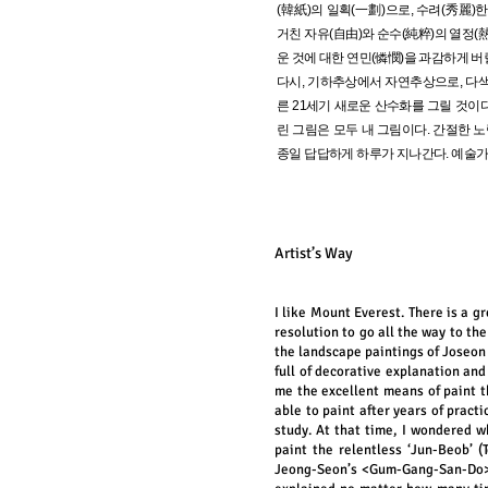
(韓紙)의 일획(一劃)으로, 수려(秀麗)
거친 자유(自由)와 순수(純粹)의 열정(
운 것에 대한 연민(憐憫)을 과감하게 버
다시, 기하추상에서 자연추상으로, 다색
른 21세기 새로운 산수화를 그릴 것이다
린 그림은 모두 내 그림이다. 간절한 노
종일 답답하게 하루가 지나간다. 예술가의
Artist’s Way
I like Mount Everest. There is a g
resolution to go all the way to t
the landscape paintings of Joseon D
full of decorative explanation and
me the excellent means of paint t
able to paint after years of pract
study. At that time, I wondered 
paint the relentless ‘Jun-Beob’ 
Jeong-Seon’s <Gum-Gang-San-Do>. 