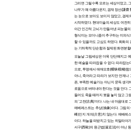
그리면 그릴수록 모르는 세상이었고, 그릴
나무가 왜 아름다운지, 겸재 정선(謙齋 鄭
는 눈으로 보아도 보이지 않았고, 겸제
시작하였다. 현대미술의 세상도 여전히 
아간 인간적 고뇌가 만들어낸 피눈물의 
형식미는 모더니즘이 추구하는 미의식의 
할 수 있을까도 고심도 하였다. 회화의 
는 기하학적 단순함과 절제된 화면분할(
오늘날 그림세상은 더욱 단단해지고 예술
한 예술을 따라잡을 수 없다. 따라잡는다
으로, 투명에서 애매모호(曖昧模糊)함으
아니, 죽어라고 따라가 보지만 언제나 
픈, 부족한 예술가는 아닌지 문득 생각해
로움으로 버텨내야 한다는 것을 안다. 
들어도 죽을 때까지 붓을 놓지 않고 그림
의 ’고전(古典)‘이다. 나는 내 마음대로 
에베레스트는 추상(抽象)이다. 그림의
峰)인지 개의(介意)치 않는다. 에베레
이다. 하늘을 떠받치고 있는 히말라야가
서구(西歐)의 원근법(遠近法)이 아닌 동