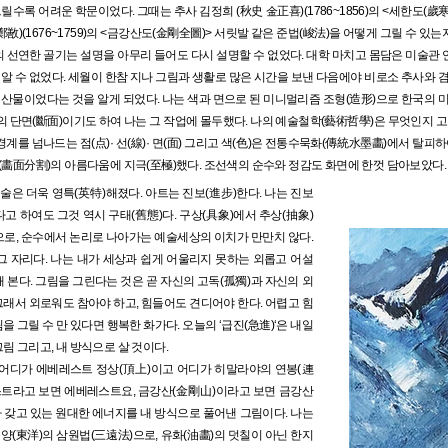
수록 어려운 학문이었다. 그때는 추사 김정희 (秋史 金正喜)(1786~1856)의 <세한도(歲
敾)(1676~1759)의 <금강산도(金剛全圖)> 서릿발 같은 준법(峻法)을 어떻게 그릴 수 있는
의 선연한 골기는 설명을 아무리 들어도 다시 설명할 수 없었다. 대학 마치고 몸담은 미술
알 수 없었다. 세월이 한참 지나 그림과 생활로 많은 시간을 보낸 다음에야 비로소 추사와 
산물이었다는 것을 알게 되었다. 나는 색과 면으로 된 미니멀리즘 조형(造形)으로 한국의 
단면(斷面)이기도 하여 나는 그 작업에 몰두했다. 나의 예술철학(藝術哲學)은 무엇인지 고
경계를 넘나드는 점(点)· 선(線)· 면(面) 그리고 색(色)은 전통수묵화(傳統水墨畵)에서 탈피
畵面分割)의 아름다움에 지극(至極)했다. 조선색의 순수와 정감도 화면에 한껏 담아보았다.
은 더욱 영특(英特)해졌다. 아트는 진보(進步)한다. 나는 진보
고 하여도 그것 역시 구태(舊態)다. 구상(具象)에서 추상(抽象)
로, 순수에서 논리로 나아가는 예술세상의 이치가 만만치 않다.
그 자리다. 나는 내가 세상과 쉽게 어울리지 못하는 외롭고 어설
 본다. 그림을 그린다는 것은 곧 자신의 고독(孤獨)과 자신의 외
그래서 외로워도 참아야 하고, 힘들어도 견디어야 한다. 어렵고 힘
을 그릴 수 만 있다면 행복한 화가다. 오늘의 ‘급진(急進)‘은 내일
그림 그리고, 내 방식으로 살 것이다.
 어디가 에베레스트 정상(頂上)이고 어디가 히말라야의 연봉(連
스트라고 보면 에베레스트요, 금강산(金剛山)이라고 보면 금강산
 갖고 있는 원대한 에너지를 내 방식으로 풀어낸 그림이다. 나는
양(東洋)의 삼원법(三遠法)으로, 유화(油畵)의 덧칠이 아닌 한지