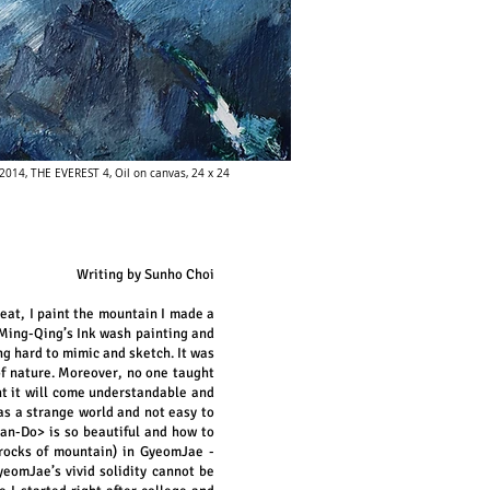
2014, THE EVEREST 4, Oil on canvas, 24 x 24
Writing by Sunho Choi
reat, I paint the mountain
I made a
-Ming-Qing’s Ink wash painting and
ng hard to mimic and sketch. It was
 of nature. Moreover, no one taught
ht it will come understandable and
was a strange world and not easy to
an-Do> is so beautiful and how to
 rocks of mountain) in GyeomJae -
eomJae’s vivid solidity cannot be