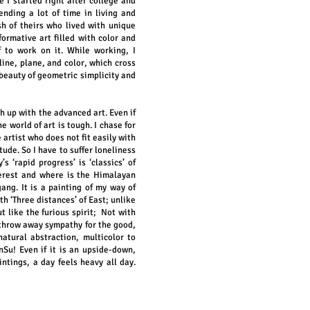
I started right after college and
ending a lot of time in living and
h of theirs who lived with unique
formative art filled with color and
 to work on it. While working, I
line, plane, and color, which cross
 beauty of geometric simplicity and
h up with the advanced art. Even if
e world of art is tough. I chase for
e artist who does not fit easily with
tude. So I have to suffer loneliness
 ‘rapid progress’ is ‘classics’ of
Everest and where is the Himalayan
ang. It is a painting of my way of
h ‘Three distances’ of East; unlike
ut like the furious spirit; Not with
 throw away sympathy for the good,
atural abstraction, multicolor to
Su! Even if it is an upside-down,
intings, a day feels heavy all day.