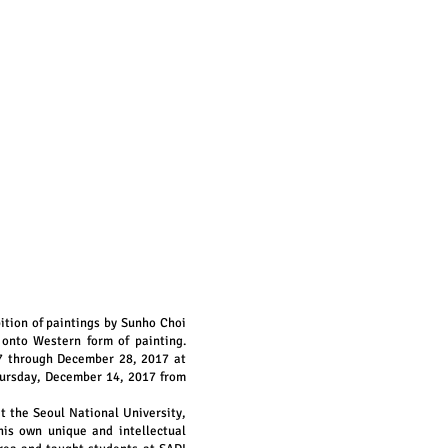
bition of paintings by Sunho Choi
 onto Western form of painting.
7 through December 28, 2017 at
hursday, December 14, 2017 from
t the Seoul National University,
is own unique and intellectual