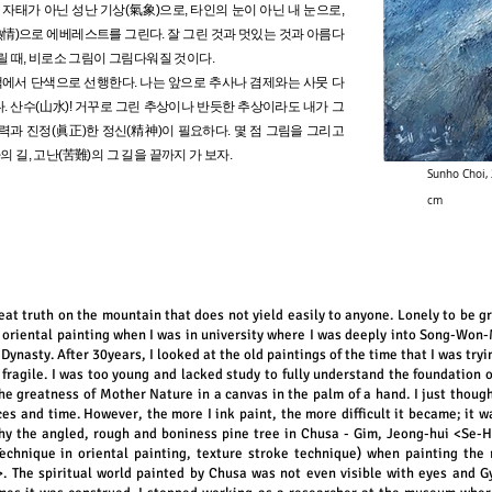
한 자태가 아닌 성난 기상(氣象)으로, 타인의 눈이 아닌 내 눈으로,
熱情)으로 에베레스트를 그린다. 잘 그린 것과 멋있는 것과 아름다
릴 때, 비로소 그림이 그림다워질 것이다.
에서 단색으로 선행한다. 나는 앞으로 추사나 겸제와는 사뭇 다
. 산수(山水)! 거꾸로 그린 추상이나 반듯한 추상이라도 내가 그
력과 진정(眞正)한 정신(精神)이 필요하다. 몇 점 그림을 그리고
 길, 고난(苦難)의 그 길을 끝까지 가 보자.
Sunho Choi, 
cm
reat truth on the mountain that does not yield easily to anyone. Lonely to be g
he oriental painting when I was in university where I was deeply into Song-Won
ynasty. After 30years, I looked at the old paintings of the time that I was tryi
 fragile. I was too young and lacked study to fully understand the foundation
he greatness of Mother Nature in a canvas in the palm of a hand. I just thoug
ices and time.
However, the more I ink paint, the more difficult it became; it 
why the angled, rough and boniness pine tree in Chusa - Gim, Jeong-hui <Se-H
(Technique in oriental painting, texture stroke technique) when painting the
The spiritual world painted by Chusa was not even visible with eyes and Gy