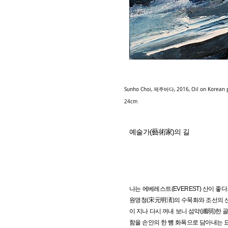
Sunho Choi, 제주바다, 2016, Oil on Korean p
24cm
예술가(藝術家)의 길
나는 에베레스트(EVEREST) 산이 좋
원명청(宋元明淸)의 수묵화와 조선의 산
이 지나 다시 꺼내 보니 섬약(纖弱)한
함을 손안의 한 뼘 화폭으로 담아내는 묘