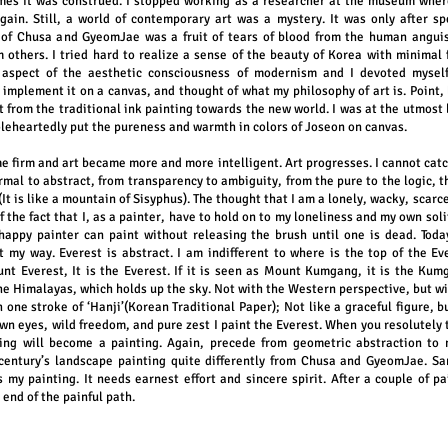
es it was construed. I stopped working as a researcher at the museum where 
ain. Still, a world of contemporary art was a mystery. It was only after sp
 of Chusa and GyeomJae was a fruit of tears of blood from the human anguis
om others.
I tried hard to realize a sense of the beauty of Korea with minimal 
 aspect of the aesthetic consciousness of modernism and I devoted myself
implement it on a canvas, and thought of what my philosophy of art is. Point, 
it from the traditional ink painting towards the new world. I was at the utmost
holeheartedly put the pureness and warmth in colors of Joseon on canvas.
e firm and art became more and more intelligent. Art progresses. I cannot catc
ormal to abstract, from transparency to ambiguity, from the pure to the logic, th
 (It is like a mountain of Sisyphus). The thought that I am a lonely, wacky, scarc
 the fact that I, as a painter, have to hold on to my loneliness and my own soli
ppy painter can paint without releasing the brush until one is dead. Today’s
nt my way.
Everest is abstract. I am indifferent to where is the top of the 
unt Everest, It is the Everest. If it is seen as Mount Kumgang, it is the Kumg
he Himalayas, which holds up the sky. Not with the Western perspective, but wit
h one stroke of ‘Hanji’(Korean Traditional Paper); Not like a graceful figure, b
own eyes, wild freedom, and pure zest I paint the Everest. When you resolutely
ting will become a painting.
Again, precede from geometric abstraction to n
 century’s landscape painting quite differently from Chusa and GyeomJae. San
is my painting. It needs earnest effort and sincere spirit. After a couple of pa
 end of the painful path.