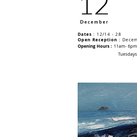
12
December
Dates
: 12/14 - 28
Open Reception
: Decem
Opening Hours :
11am- 6pm 
Tuesdays to Saturdays