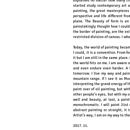
explained no matter how many tim
started study contemporary art ag
painting, the great masterpieces
perspective and life different fr
plane. The Beauty of form is an
painstakingly thought how I could 
the border of painting, are the ex
restricted division of canvas. I w
Today, the world of painting becam
I could, it is a convention. From f
it but I am still in the same place.
the world hits on me. I am aware of
and even endure even harder. A ha
tomorrow. I live my way and pai
mountain range. If I see it as Mo
interpreting the grand energy of t
paint over of oil painting, but wit
other people’s eyes, but with my 
well and beauty, at last, a pain
monochromatic. I will paint 21st
abstract painting or straight, it 
Artist’s way, I am on my way to the
2017. 11.