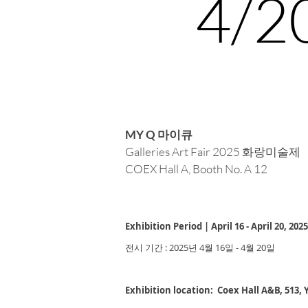
4/2
MY Q 마이큐
Galleries Art Fair 2025 화랑미술제
COEX Hall A, Booth No. A 12
⠀
⠀⠀⠀
Exhibition Period | April 16 - April 20, 2025
전시 기간 : 2025년 4월 16일 - 4월 20일
Exhibition location: Coex Hall A&B, 513