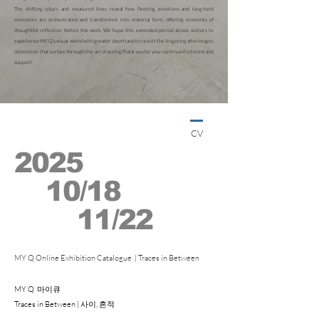
The shifting colors and measured lines reveal how fleeting emotions and long-held
memories are orchestrated and transformed into material form, offering moments of
thoughtful reflection before the work. We hope this extended period allows visitors to
experience MY Q’s visual world with greater depth and to revisit the lingering afterimages
of emotion that surface through the act of seeing.Thank you for your continued interest and
support.
⠀⠀⠀⠀⠀
CV
2025
10/18
11/22
MY Q Online Exhibition Catalogue | Traces in Between
MY Q 마이큐
Traces in Between | 사이, 흔적