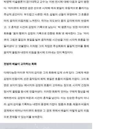
박영택 미술평론가(경기대학교 교수)는 이번 전시에 대해 다음과 같이 평한
다. “마이큐의 화면은 검은 선으로 시작해 색과 붓질이 유동적으로 흘러가는
추상적 공간이다. 부드럽고 나른한 색조, 갈필의 선들이 유영하며 그 흐름은
마치 음악의 리듬처럼 느껴진다. 작가는 의도보다 몸의 감각에 따라 반응하
고, 그 흔적은 시간과 감정의 기록으로 남는다.” 박 평론가는 또한 마이큐의
회화를 “몸의 행위가 감정의 기록으로 전환된 회화”로 해석한다. 그는 “마이
큐의 그림은 물감과 붓질을 빌려 음악처럼 시간성을 가진 시각적 흐름을 만
들어낸다”고 덧붙였다. 이처럼 그의 작업은 추상회화의 물질적 언어를 통해
음악적 울림과 내면의 리듬을 동시에 드러내는 것이 특징이다.
전방위 예술이 교차하는 회화
다재다능한 마이큐 작가의 감각은 그의 회화에 깊게 스며 있다. 그에게 색은
감정의 진동이며, 선은 움직임의 궤적, 붓질은 호흡의 리듬에 가깝다. 그의 화
면은 보이지 않는 에너지와 감정의 흐름이 교차하는 장으로, 시각적 긴장과
정서적 울림을 동시에 만들어낸다. 이러한 회화적 언어는 구체적 형상을 배
제하면서도 감정의 여운과 시간의 흔적을 남긴다. 이는 단순한 추상이 아니
라, 삶의 감각을 기록하는 내면의 풍경에 가깝다. 멈춤과 흐름, 채움과 비움의
경계에서 태어난 마이큐의 화면은 그 경계 위에서 예술이 어떻게 삶의 리듬
으로 존재할 수 있는지를 보여준다.