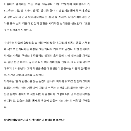
이길이구 갤러리는 오는 10월 18일부터 11월 22일까지 마이큐(MY Q)
B.1981의 개인전 《사이, 흔적》을 개최한다. 이번 전시는 존재와 부재, 충만
과 공허 사이의 간극 속에서 태어나는 ‘흔적’ 을 주제로, 작가가 회화라는 언
어를 통해 삶의 리듬과 감정의 균형을 시각화한 신작들을 선보인다. “모든
것은 심장에서 시작된다.”
마이큐는 작업의 출발점을 늘 ‘심장’이라 말한다. 감정의 진동이 몸을 거쳐 선
과 색으로 번져나가는 과정을 그는 하나의 기록으로 남긴다. 이번 전시에서
작가는 계획된 구상보다 즉흥적인 신체의 움직임에 따라 캔버스를 채워간
다. 검은 선은 흐르고, 끊기고, 다시 이어지며 틈을 만들고, 그 사이를 색으로
메우거나 비워낸다. 그의 화면은 충돌과 유연함이 공존하는 리듬의 장(場)으
로, 시간과 감정의 파동을 포착한다.
마이큐는 “틈과 밸런스를 찾는 순간이 곧 나의 회화 행위”라고 말한다.그에게
회화는 재현이 아닌 기록이며, 감정이 머무는 순간을 시각화하는 행위이다.
선은 감각의 흔적이고, 색은 내면의 숨결이다. 그렇게 태어난 화면은 비워짐
과 채워짐, 멈춤과 흐름, 통제와 우연이 만들어내는 ‘사이의 미학’을 구현한
다.
박영택 미술평론가의 시선: “화면이 음악처럼 흐른다.”