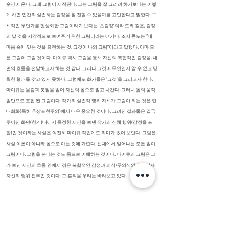
순간이 온다. 그때 그림이 시작된다. 그는 그림을 잘 그리려 하기보다는 어떻
게 하면 인간의 실존하는 감정을 잘 전할 수 있을까를 고민한다고 말한다. 구
체적인 무언가를 형상화한 그림이라기 보다는 ‘초감정’의 태도와 같은, 감정
의 날 것을 시각적으로 보여주기 위한 그림이라는 얘기다. 조지 콘도는 “내
마음 속에 있는 것을 표현하는 것, 그것이 나의 그림”이라고 말했다. 아마 모
든 그림이 그럴 것이다. 마이큐 역시 그림을 통해 자신의 복합적인 감정을, 내
면의 흐름을 전달하고자 하는 것 같다. 그러나 그것이 무엇인지 알 수 없고 명
확한 형태를 갖고 있지 못하다. 그럼에도 화가들은 ‘그것’을 그리고자 한다.
마이큐는 물감과 붓질을 빌어 자신의 몸으로 밀고 나간다. 그러니 몸의 움직
임만으로 표현 된 그림이다. 작가의 실존적 행위 자체가 그림이 되는 것은 현
대회화(특히 추상표현주의)에서 매우 중요한 것이다. 그려진 결과물은 결국
주어진 화면(한계)내에서 특정한 시간을 보낸 작가의 신체 행위(감정을 포
함)인 것이라는 사실은 여전히 마이큐 작업에도 의미가 있어 보인다. 그림은
사실 이론이 아니라 몸으로 아는 것에 가깝다. 신체에서 일어나는 모든 일이
그림이다. 그림을 본다는 것도 몸으로 이해하는 것이다. 마이큐의 그림은 그
가 보낸 시간의 흐름 안에서 겪은 복합적인 감정과 의식/무의식의 흐름이자
자신의 행위 전부인 것이다. 그 흔적을 우리는 바라보고 있다.