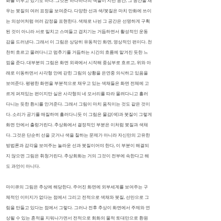
화를 이루고 있기도 하다. 그것은 하나하나의 색들이 지닌 공간, 그 공간을 채
우는 붓질의 여러 표정을 보여준다. 다양한 선과 색/붓질은 마치 만화에 쓰이
는 의성어처럼 여러 감정을 표현한다. 색채로 나뉜 그 공간은 선명하게 구획
된 것이 아니라 서로 밀치고 스며들고 겹치기는 거듭하면서 활성적인 운동
감을 드러낸다. 그래서 이 그림은 상당히 유동적인 화면, 영상적인 편이다. 천
천히 흐르고 몰려다니고 멈추기를 거듭하는 시간의 흐름에 맡겨진 듯한 느
낌을 준다. 대부분의 그림은 화면 외곽에서 시작해 중심부로 흐르고, 위와 아
래로 이동하면서 사각형 안에 갇힌 그림의 상황을 은연중 의식하고 있음을
보여준다. 평평한 화면을 부분적으로 채우고 있는 색채들은 화면 전체에 고
르게 퍼져있는 편이지만 실은 사각형의 네 모서리를 따라 몰려다니고 흘러
다니는 듯한 환시를 안겨준다. 그래서 그림이 마치 움직이는 것도 같은 것이
다. 소리가 공기를 매질하며 흘러다니듯 이 그림은 물감(색)과 붓질이 그렇게
화면 안에서 출렁거린다. 추상화에서 결정적인 부분은 이처럼 붓질과 색채
다. 그것은 단순히 선을 긋거나 색을 칠하는 문제가 아니라 자신만의 고유한
방법론과 감각을 보여주는 놀라운 선과 붓질이어야 한다, 이 부분이 해결되
지 않으면 그림은 휘청거린다. 추상회화는 거의 그것이 전부에 속한다고 해
도 과언이 아니다.
마이큐의 그림은 추상에 해당한다. 주어진 화면에 외부세계를 보여주는 구
체적인 이미지가 없다는 점에서 그리고 전적으로 색채와 붓질, 선만으로 그
림을 만들고 있다는 점에서 그렇다. 그러나 전후 추상이 화면에서 주제와 연
상될 수 있는 흔적을 지워나가면서 전적으로 회화의 물적 토대만으로 환원