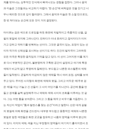
계를 벗어나는, 상투적인 인식에서 빠져나오는 경험을 접한다. 그러나 음악
과 미술은 그것들과는 비교하기 어렵다. ‘한 순간’에 벼락같은 것을 안기고 너
무나 예리한 것으로 깊이 찔러댄다. 그래서 음악과 미술은 첫 소절 만으로도,
한 번 쳐다보는 순간에 모든 것이 거의 결정된다.
마이큐는 검은 색으로 드로잉을 하듯 화면에 자발적이고 즉흥적인 선을, 갈
필의 붓질에 의지해 그려나간다. 진하다가 이내 흐려지고 끊어지다가 이어
가고 강하고 약하기를 반복하는 선이다. 그것은 굴곡이 있는, 표정이 있는 선
이자 작가의 신체성을 표시하는 선이기도 하다. 인간의 발자국이 그러하듯
모든 자국은 특정한 움직임의 기억을 담고 있다. 이 선이 그어지면 이를 계기
로 다시 부분적인 공간이, 불분명하게 구획된 공간이 설정되고 여기에 특정
색채가 비교적 얇고 투명하게 칠해진다. 부드럽고 나른한 파스텔톤의 색채
들이 밀착된다. 균질하게 마감되지 않은 색채들 역시 여러 표정, 상태를 보여
주고 있다. 주어진 사각형의 화면에 색채와 붓질, 그리고 어두운 색(주로 검
은 색)을 지닌 가늘고 긴 선들이 그 사이 어딘가를 지나간다. 공간에 틈을 만
들고 경계를 슬쩍 설정해주거나 색채와 색채 사이의 조화를 이루려는 것 같
다. 그는 어떤 틈을 보여준다. 그리고 그 틈을 채우고 비우기를 거듭한다. 그
는 자신이 작업이 “틈과 발란스를 찾는 순간”이라고 말한다. 선은 대개 갈필
의 붓질에 의해 화면을 건드린다. 대부분 부드럽고 몽환적인 색채와 나른한
붓질로 덮힌 색면들은 화면 곳곳을 점유하고 나름의 영역을 이루며 분산되
어 있다. 각각의 색채, 색을 지닌 부정형의 영역들이 여기저기 흩어지면서 조