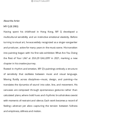
ⓒ 2GIL29 GALLERY
About the Artist
MY Q (B.1981)
Having spent his childhood in Hong Kong, MY Q developed a
multicultural sensibility and an instinctive emotional elasticity. Before
turning to visual art, he was widely recognized as a singer-songwriter
and producer, active for many years in the music scene. His transition
into painting began with his first solo exhibition What Are You Doing
the Rest of Your Life? at 2GIL29 GALLERY in 2021, marking a new
chapter in his creative journey.
Rooted in rhythm and emotion, MY Q’s paintings embody a structure
of sensitivity that oscillates between music and visual language.
Moving fluidly across disciplines—music, design, and painting—he
translates the dynamics of sound into color, line, and movement. His
canvases are composed through spontaneous gestures rather than
calculated plans, where bold hues and rhythmic brushstrokes coexist
with moments of restraint and silence. Each work becomes a record of
feeling—abstract yet alive—capturing the tension between fullness
and emptiness, stillness and motion.