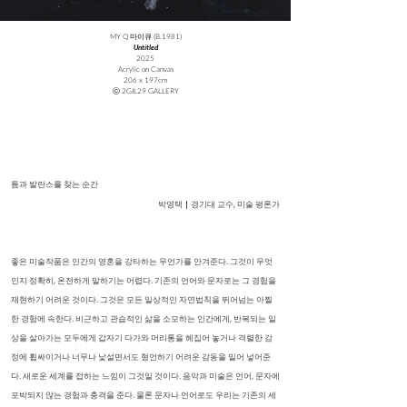
MY Q 마이큐 (B.1981)
Untitled
2025
Acrylic on Canvas
206 x 197cm
ⓒ 2GIL29 GALLERY
틈과 발란스를 찾는 순간​
|
박영택
경기대 교수, 미술 평론가
좋은 미술작품은 인간의 영혼을 강타하는 무언가를 안겨준다. 그것이 무엇
인지 정확히, 온전하게 말하기는 어렵다. 기존의 언어와 문자로는 그 경험을
재현하기 어려운 것이다. 그것은 모든 일상적인 자연법칙을 뛰어넘는 아찔
한 경험에 속한다. 비근하고 관습적인 삶을 소모하는 인간에게, 반복되는 일
상을 살아가는 모두에게 갑자기 다가와 머리통을 헤집어 놓거나 격렬한 감
정에 휩싸이거나 너무나 낯설면서도 형언하기 어려운 감동을 밀어 넣어준
다. 새로운 세계를 접하는 느낌이 그것일 것이다. 음악과 미술은 언어, 문자에
포박되지 않는 경험과 충격을 준다. 물론 문자나 언어로도 우리는 기존의 세