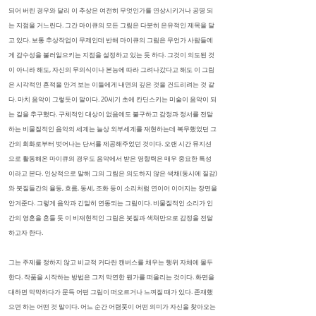
되어 버린 경우와 달리 이 추상은 여전히 무엇인가를 연상시키거나 공명 되
는 지점을 거느린다. 그간 마이큐의 모든 그림은 다분히 은유적인 제목을 달
고 있다. 보통 추상작업이 무제인데 반해 마이큐의 그림은 무언가 사람들에
게 감수성을 불러일으키는 지점을 설정하고 있는 듯 하다. 그것이 의도된 것
이 아니라 해도, 자신의 무의식이나 본능에 따라 그려나갔다고 해도 이 그림
은 시각적인 흔적을 안겨 보는 이들에게 내면의 깊은 것을 건드리려는 것 같
다. 마치 음악이 그렇듯이 말이다. 20세기 초에 칸딘스키는 미술이 음악이 되
는 길을 추구했다. 구체적인 대상이 없음에도 불구하고 감정과 정서를 전달
하는 비물질적인 음악의 세계는 늘상 외부세계를 재현하는데 복무했었던 그
간의 회화로부터 벗어나는 단서를 제공해주었던 것이다. 오랜 시간 뮤지션
으로 활동해온 마이큐의 경우도 음악에서 받은 영향력은 매우 중요한 특성
이라고 본다. 인상적으로 말해 그의 그림은 의도하지 않은 색채(동시에 질감)
와 붓질들간의 율동, 흐름, 동세, 조화 등이 소리처럼 연이어 이어지는 장면을
안겨준다. 그렇게 음악과 긴밀히 연동되는 그림이다. 비물질적인 소리가 인
간의 영혼을 흔들 듯 이 비재현적인 그림은 붓질과 색채만으로 감정을 전달
하고자 한다.
그는 주제를 정하지 않고 비교적 커다란 캔버스를 채우는 행위 자체에 몰두
한다. 작품을 시작하는 방법은 그저 막연한 뭔가를 떠올리는 것이다. 화면을
대하면 막막하다가 문득 어떤 그림이 떠오르거나 느껴질 때가 있다. 존재했
으면 하는 어떤 것 말이다. 어느 순간 어렴풋이 어떤 의미가 자신을 찾아오는