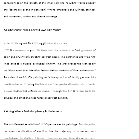
sensation; color, the breath of the inner self. The resulting works embody
the “aesthetics of the in-between,” where emptiness and fullness, stillness
and movement, control and chance converge.
A Critic’s View: “The Canvas Flows Like Music"
Art critic Youngtaek Park (Kyonggi University) writes,
“MY Q’s canvases begin with black lines that evolve into fluid gestures of
color and brushwork, creating abstract space. The soft tones and wavering
lines drift as if guided by musical rhythm. The artist responds with bodily
intuition rather than intention, leaving behind a record of time and emotion.”
Park describes MY Q’s painting as “a transposition of bodily gesture into
emotional record,” noting that his works “use paint and brushwork to create
a visual rhythm that unfolds like music.” Through this, MY Q reveals both the
physical and emotional resonance of abstract painting.
Painting Where Multidisciplinary Art Intersects
The multifaceted sensibility of MY Q permeates his paintings. For him, color
becomes the vibration of emotion, line the trajectory of movement, and
brushstroke the rhythm of breath. His canvases are charged spaces where