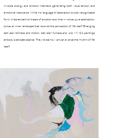
invisible energy and emotion intersect, generating both visual tension and
emotional resonance. While his language of abstraction avoids recognizable
form, it leaves behind traces of emotion and time — not as pure abstraction,
but as an inner landscape that records the perception of life itself. Emerging
between stillness and motion, between fullness and void, MY Q’s paintings
embody a delicate balance. They reveal how art can exist as the rhythm of life
itself.