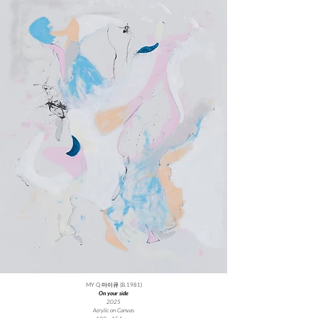
MY Q 마이큐 (B.1981)
On your side
2025
Acrylic on Canvas