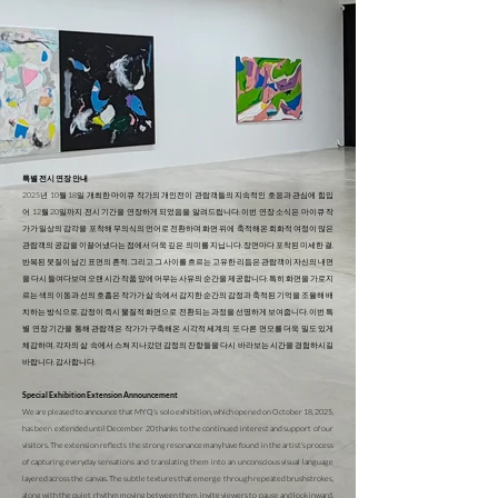
특별 전시 연장 안내
2025년 10월 18일 개최한 마이큐 작가의 개인전이 관람객들의 지속적인 호응과 관심에 힘입
어 12월 20일까지 전시 기간을 연장하게 되었음을 알려드립니다. 이번 연장 소식은 마이큐 작
가가 일상의 감각을 포착해 무의식의 언어로 전환하며 화면 위에 축적해온 회화적 여정이 많은
관람객의 공감을 이끌어냈다는 점에서 더욱 깊은 의미를 지닙니다. 장면마다 포착된 미세한 결,
반복된 붓질이 남긴 표면의 흔적, 그리고 그 사이를 흐르는 고유한 리듬은 관람객이 자신의 내면
을 다시 들여다보며 오랜 시간 작품 앞에 머무는 사유의 순간을 제공합니다. 특히 화면을 가로지
르는 색의 이동과 선의 호흡은 작가가 삶 속에서 감지한 순간의 감정과 축적된 기억을 조율해 배
치하는 방식으로, 감정이 즉시 물질적 화면으로 전환되는 과정을 선명하게 보여줍니다. 이번 특
별 연장 기간을 통해 관람객은 작가가 구축해온 시각적 세계의 또 다른 면모를 더욱 밀도 있게
체감하며, 각자의 삶 속에서 스쳐 지나갔던 감정의 잔향들을 다시 바라보는 시간을 경험하시길
바랍니다. 감사합니다.
⠀⠀⠀
Special Exhibition Extension Announcement
We are pleased to announce that MY Q’s solo exhibition, which opened on October 18, 2025,
has been extended until December 20 thanks to the continued interest and support of our
visitors. The extension reflects the strong resonance many have found in the artist’s process
of capturing everyday sensations and translating them into an unconscious visual language
layered across the canvas. The subtle textures that emerge through repeated brushstrokes,
along with the quiet rhythm moving between them, invite viewers to pause and look inward.