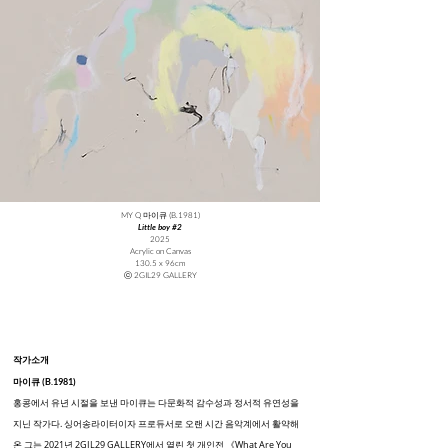
MY Q 마이큐 (B.1981)
Little boy #2
2025
Acrylic on Canvas
130.5 x 96cm
ⓒ 2GIL29 GALLERY
작가소개
​마이큐 (B.1981)
홍콩에서 유년 시절을 보낸 마이큐는 다문화적 감수성과 정서적 유연성을
지닌 작가다. 싱어송라이터이자 프로듀서로 오랜 시간 음악계에서 활약해
온 그는 2021년 2GIL29 GALLERY에서 열린 첫 개인전 《What Are You