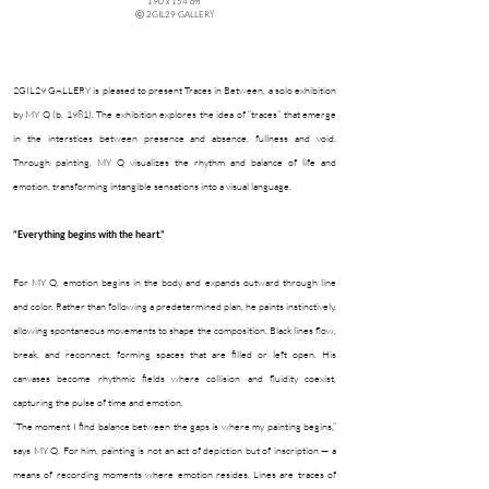
190 x 154 cm
ⓒ 2GIL29 GALLER
Y
2GIL29 GALLERY is pleased to present Traces in Between, a solo exhibition
by MY Q (b. 1981). The exhibition explores the idea of “traces” that emerge
in the interstices between presence and absence, fullness and void.
Through painting, MY Q visualizes the rhythm and balance of life and
emotion, transforming intangible sensations into a visual language.
“Everything begins with the heart.”
For MY Q, emotion begins in the body and expands outward through line
and color. Rather than following a predetermined plan, he paints instinctively,
allowing spontaneous movements to shape the composition. Black lines flow,
break, and reconnect, forming spaces that are filled or left open. His
canvases become rhythmic fields where collision and fluidity coexist,
capturing the pulse of time and emotion.
“The moment I find balance between the gaps is where my painting begins,”
says MY Q. For him, painting is not an act of depiction but of inscription — a
means of recording moments where emotion resides. Lines are traces of