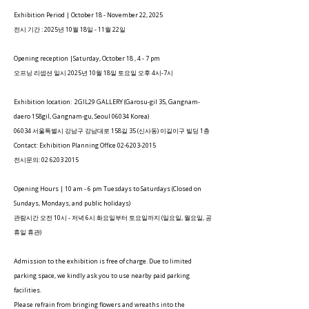
Exhibition Period | October 18 - November 22, 2025
전시 기간 : 2025년 10월 18일 - 11월 22일​
Opening reception |Saturday, October 18 , 4 - 7 pm
오프닝 리셉션 일시 2025년 10월 18일 토요일 오후 4시​-7시
Exhibition location: 2GIL29 GALLERY (Garosu-gil 35, Gangnam-
daero 158gil, Gangnam-gu, Seoul 06034 Korea)
06034 서울특별시 강남구 강남대로 158길 35 (신사동) 이길이구 빌딩 1층
Contact: Exhibition Planning Office
02-6203-2015
전시문의:
02 6203 2015
Opening Hours | 10 am - 6 pm Tuesdays to Saturdays (Closed on
Sundays, Mondays, and public holidays)
관람시간 오전 10시 - 저녁 6시 화요일부터 토요일까지 (일요일, 월요일, 공
휴일 휴관)​
Admission to the exhibition is free of charge. Due to limited
parking space, we kindly ask you to use nearby paid parking
facilities.
Please refrain from bringing flowers and wreaths into the