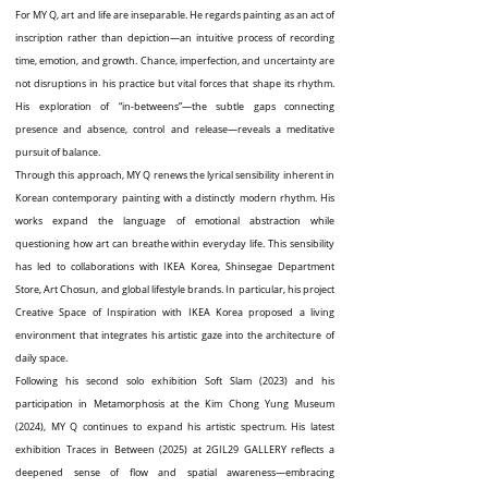
For MY Q, art and life are inseparable. He regards painting as an act of
inscription rather than depiction—an intuitive process of recording
time, emotion, and growth. Chance, imperfection, and uncertainty are
not disruptions in his practice but vital forces that shape its rhythm.
His exploration of “in-betweens”—the subtle gaps connecting
presence and absence, control and release—reveals a meditative
pursuit of balance.
Through this approach, MY Q renews the lyrical sensibility inherent in
Korean contemporary painting with a distinctly modern rhythm. His
works expand the language of emotional abstraction while
questioning how art can breathe within everyday life. This sensibility
has led to collaborations with IKEA Korea, Shinsegae Department
Store, Art Chosun, and global lifestyle brands. In particular, his project
Creative Space of Inspiration with IKEA Korea proposed a living
environment that integrates his artistic gaze into the architecture of
daily space.
Following his second solo exhibition Soft Slam (2023) and his
participation in Metamorphosis at the Kim Chong Yung Museum
(2024), MY Q continues to expand his artistic spectrum. His latest
exhibition Traces in Between (2025) at 2GIL29 GALLERY reflects a
deepened sense of flow and spatial awareness—embracing