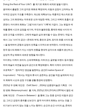
Doing the Rest of Your Life?》를 계기로 회화의 세계로 발을 디뎠다.
음악에서 출발한 그의 감각은 회화로 확장되며, 리듬과 감정이 교차하는 독
자적인 감성의 구조를 구축한다. 계산된 계획보다는 즉흥적인 제스처로 완
성되는 그의 화면에는 자유로운 선과 대담한 색채, 그리고 여백의 호흡이 공
존한다. 마이큐의 회화는 ‘그림’이라기보다 ‘기록’에 가깝다. 그는 붓질과 색
채를 통해 시간과 감정을 새기며, 우연과 불완전함, 통제와 해방 사이의 미
묘한 간극을 사유한다. 그에게 예술은 삶과 분리될 수 없는 존재다. 작업 속
에서 그는 ‘사이’의 공간—존재와 부재, 충만과 공허, 정지와 흐름 사이의 틈
—을 탐색하며 균형과 감정의 진폭을 시각적으로 번역한다. 이러한 태도는
한국 동시대 회화가 지닌 서정적 전통을 현대적 감각으로 새롭게 갱신하고,
감성적 추상 회화의 새로운 방향을 제시한다.
마이큐는 이케아 코리아, 신세계백화점, 아트조선, 글로벌 브랜드 등과 협업
하며 예술의 외연을 일상과 공간으로 확장해왔다. 특히 이케아 코리아와의
프로젝트 *〈창의적인 영감을 발현하는 공간(Creative Space of
Inspiration)〉*에서는 작업과 휴식이 공존하는 공간을 직접 설계하며 자신
의 회화적 시선과 감정 구조를 생활 환경에 반영했다.
2023년 두 번째 개인전 《Soft Slam》, 2024년 김종영미술관 기획전 《어
떤 변화: Metamorphosis》를 거쳐, 2025년 2GIL29 GALLERY에서 열린 세
번째 개인전 《Traces in Between》을 통해 그는 한층 깊어진 리듬과 공간
감, 그리고 감정의 층위를 선보인다. 결국 마이큐의 회화는 보이는 것을 그
리기보다 보이지 않는 것을 느끼는 행위다. 순간과 순간 사이의 숨, 존재의