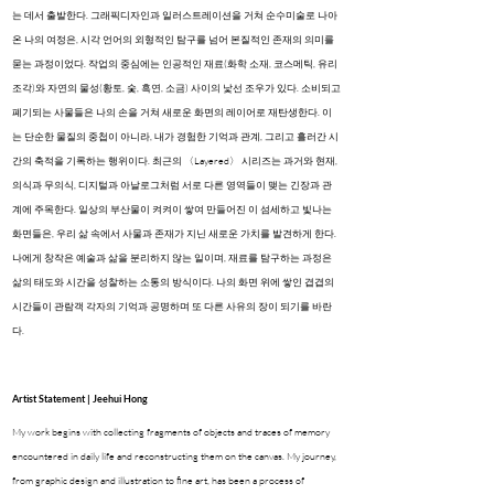
는 데서 출발한다. 그래픽디자인과 일러스트레이션을 거쳐 순수미술로 나아
온 나의 여정은, 시각 언어의 외형적인 탐구를 넘어 본질적인 존재의 의미를
묻는 과정이었다. 작업의 중심에는 인공적인 재료(화학 소재, 코스메틱, 유리
조각)와 자연의 물성(황토, 숯, 흑연, 소금) 사이의 낯선 조우가 있다. 소비되고
폐기되는 사물들은 나의 손을 거쳐 새로운 화면의 레이어로 재탄생한다. 이
는 단순한 물질의 중첩이 아니라, 내가 경험한 기억과 관계, 그리고 흘러간 시
간의 축적을 기록하는 행위이다. 최근의 〈Layered〉 시리즈는 과거와 현재,
의식과 무의식, 디지털과 아날로그처럼 서로 다른 영역들이 맺는 긴장과 관
계에 주목한다. 일상의 부산물이 켜켜이 쌓여 만들어진 이 섬세하고 빛나는
화면들은, 우리 삶 속에서 사물과 존재가 지닌 새로운 가치를 발견하게 한다.
나에게 창작은 예술과 삶을 분리하지 않는 일이며, 재료를 탐구하는 과정은
삶의 태도와 시간을 성찰하는 소통의 방식이다. 나의 화면 위에 쌓인 겹겹의
시간들이 관람객 각자의 기억과 공명하며 또 다른 사유의 장이 되기를 바란
다.
Artist Statement | Jeehui Hong
My work begins with collecting fragments of objects and traces of memory
encountered in daily life and reconstructing them on the canvas. My journey,
from graphic design and illustration to fine art, has been a process of