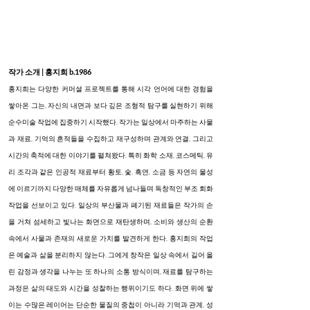
작가 소개 | 홍지희 b.1986​
홍지희는 다양한 커머셜 프로젝트를 통해 시각 언어에 대한 경험을
쌓아온 그는, 자신의 내면과 보다 깊은 조형적 탐구를 실현하기 위해
순수미술 작업에 집중하기 시작했다. 작가는 일상에서 마주하는 사물
과 재료, 기억의 흔적들을 수집하고 재구성하며 관계와 연결, 그리고
시간의 축적에 대한 이야기를 펼쳐왔다. 특히 화학 소재, 코스메틱, 유
리 조각과 같은 인공적 재료부터 황토, 숯, 흑연, 소금 등 자연의 물성
에 이르기까지 다양한 매체를 자유롭게 넘나들며 독창적인 부조 회화
작업을 선보이고 있다. 일상의 부산물과 폐기된 재료들은 작가의 손
을 거쳐 섬세하고 빛나는 화면으로 재탄생하며, 소비와 생산의 순환
속에서 사물과 존재의 새로운 가치를 발견하게 한다. 홍지희의 작업
은 예술과 삶을 분리하지 않는다. 그에게 창작은 일상 속에서 길어 올
린 감정과 생각을 나누는 또 하나의 소통 방식이며, 재료를 탐구하는
과정은 삶의 태도와 시간을 성찰하는 행위이기도 하다. 화면 위에 쌓
이는 수많은 레이어는 단순한 물질의 중첩이 아니라 기억과 관계, 성