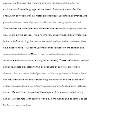
questioning the essential meaning of existence beyond the external
exploration of visual language. At the heart of my work is an unfamiliar
encounter between artificial materials (chemical substances, cosmetics, and
glass shards) and natural properties (loess, charcoal, graphite, and salt).
Objects that are consumed and discarded are reborn through my hands as
new layers on the canvas. This is not merely a superimposition of materials,
but an act of recording the memories, relationships, and accumulated time I
have experienced. My recent Layered series focuses on the tension and
relationships between different realms, such as the past and present,
conscious and unconscious, and digital and analog. These delicate and radiant
canvases, created by stacking the by-products of daily life, allow us to
discover the new value that objects and existence possess within our lives.
For me, creation is not about separating art from life, and the process of
exploring materials is a way of communicating and reflecting on my attitude
toward life and time. I hope that these layers of time accumulated on my
canvas will resonate with each viewer's own memories and become a space
for further contemplation.