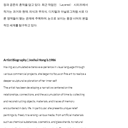
장과 공존의 흔적을 담고 있다. 최근 작업인 〈Layered〉 시리즈에서
작가는 과거와 현재, 의식과 무의식, 디지털과 아날로그처럼 서로 다
른 영역들이 맺는 관계에 주목하며, 눈으로 보이는 풍경 너머의 본질
적인 세계를 탐구하고 있다.
Artist Biography | Jeehui Hong b.1986
Having accumulated extensive experience in visual language through
various commercial projects, she began to focus on fine art to realize a
deeper sculptural exploration of her inner self.
The artist has been developing a narrative centered on the
relationships, connections, and the accumulation of time by collecting
and reconstructing objects, materials, and traces of memory
encountered in daily life. In particular, she presents unique relief
paintings by freely traversing various media, from artificial materials
such as chemical substances, cosmetics, and glass shards, to natural