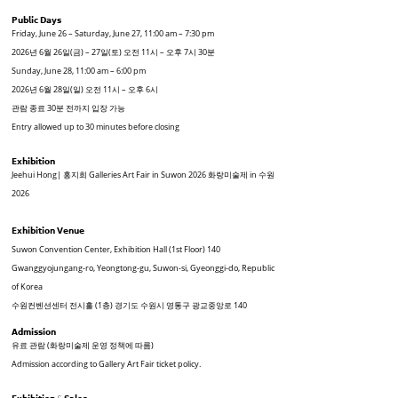
𝗣𝘂𝗯𝗹𝗶𝗰 𝗗𝗮𝘆𝘀
Friday, June 26 – Saturday, June 27, 11:00 am – 7:30 pm
2026년 6월 26일(금) – 27일(토) 오전 11시 – 오후 7시 30분
Sunday, June 28, 11:00 am – 6:00 pm
2026년 6월 28일(일) 오전 11시 – 오후 6시
관람 종료 30분 전까지 입장 가능
Entry allowed up to 30 minutes before closing
𝗘𝘅𝗵𝗶𝗯𝗶𝘁𝗶𝗼𝗻
Jeehui Hong| 홍지희 Galleries Art Fair in Suwon 2026 화랑미술제 in 수원
2026
𝗘𝘅𝗵𝗶𝗯𝗶𝘁𝗶𝗼𝗻 𝗩𝗲𝗻𝘂𝗲
Suwon Convention Center, Exhibition Hall (1st Floor) 140
Gwanggyojungang-ro, Yeongtong-gu, Suwon-si, Gyeonggi-do, Republic
of Korea
수원컨벤션센터 전시홀 (1층) 경기도 수원시 영통구 광교중앙로 140
𝗔𝗱𝗺𝗶𝘀𝘀𝗶𝗼𝗻
유료 관람 (화랑미술제 운영 정책에 따름)
Admission according to Gallery Art Fair ticket policy.