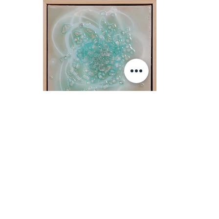
Eau de deux
2026
홍지희 Jeehui Hong
Mixed media on canvas 22 x 22 cm