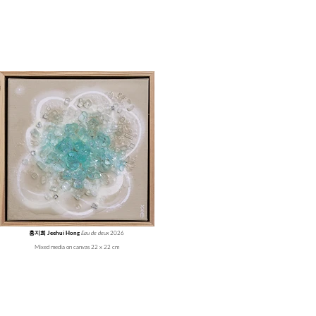
Eau de deux
2026
홍지희 Jeehui Hong
Mixed media on canvas 22 x 22 cm