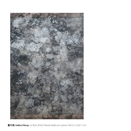
Le Bois
2026 Mixed media on canvas 130.2 x 162.7 cm
홍지희 Jeehui Hong