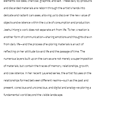
elements like loess, charcoal, graphite, and salt. These daily by-products
and discarded materials are reborn through the artist's hands into
delicate and radiant canvases, allowing us to discover the new value of
objects and existence within the cycle of consumption and production.
Jeehui Hong’s work does not separate art from life. To her, creation is
another form of communication—sharing emotions and thoughts drawn
from daily life—and the process of exploring materials is an act of
reflecting on her attitude toward life and the passage of time. The
numerous layers built up on the canvas are not merely a superimposition
of materials, but contain the traces of memory, relationships, growth,
and coexistence. In her recent Layered series, the artist focuses on the
relationships formed between different realms—such as the past and
present, conscious and unconscious, and digital and analog—exploring a
fundamental world beyond the visible landscape.