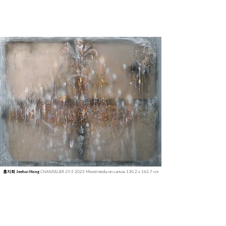
CHANDELIER 25-5
2025 Mixed media on canvas 130.2 x 162.7 cm
홍지희 Jeehui Hong